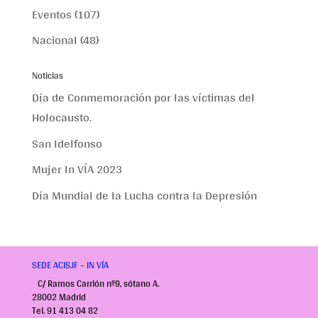
Eventos
(107)
Nacional
(48)
Noticias
Día de Conmemoración por las víctimas del
Holocausto.
San Idelfonso
Mujer In VÍA 2023
Día Mundial de la Lucha contra la Depresión
SEDE ACISJF – IN VÍA
C/ Ramos Carrión nº9, sótano A.
28002 Madrid
Tel. 91 413 04 82