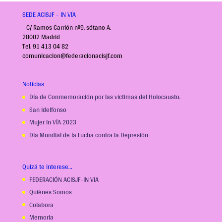
SEDE ACISJF – IN VÍA
C/ Ramos Carrión nº9, sótano A.
28002 Madrid
Tel. 91 413 04 82
comunicacion@federacionacisjf.com
Noticias
Día de Conmemoración por las víctimas del Holocausto.
San Idelfonso
Mujer In VÍA 2023
Día Mundial de la Lucha contra la Depresión
Quizá te interese…
FEDERACIÓN ACISJF-IN VIA
Quiénes Somos
Colabora
Memoria