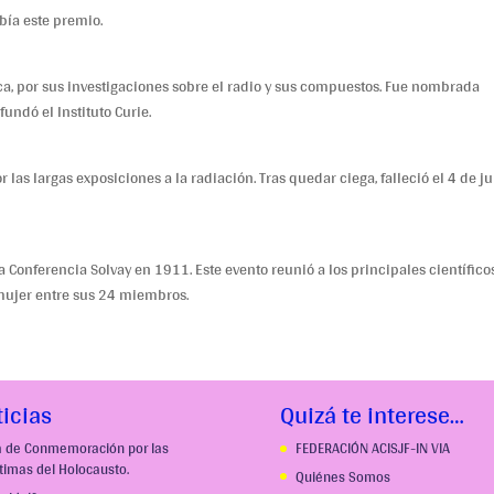
bía este premio.
ca, por sus investigaciones sobre el radio y sus compuestos. Fue nombrada
fundó el Instituto Curie.
as largas exposiciones a la radiación. Tras quedar ciega, falleció el 4 de ju
a Conferencia Solvay en 1911. Este evento reunió a los principales científico
 mujer entre sus 24 miembros.
icias
Quizá te interese…
a de Conmemoración por las
FEDERACIÓN ACISJF-IN VIA
ctimas del Holocausto.
Quiénes Somos