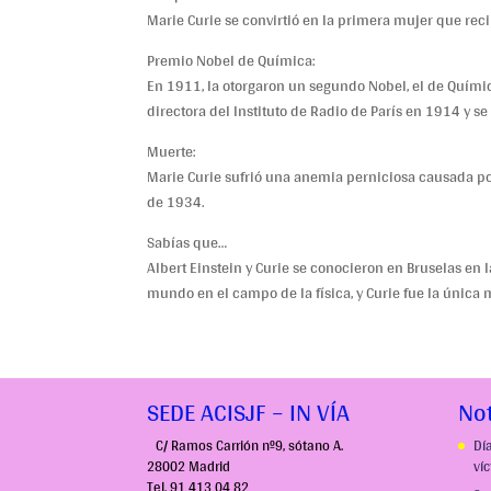
Marie Curie se convirtió en la primera mujer que reci
Premio Nobel de Química:
En 1911, la otorgaron un segundo Nobel, el de Quími
directora del Instituto de Radio de París en 1914 y se 
Muerte:
Marie Curie sufrió una anemia perniciosa causada por l
de 1934.
Sabías que…
Albert Einstein y Curie se conocieron en Bruselas en l
mundo en el campo de la física, y Curie fue la única
SEDE ACISJF – IN VÍA
Not
C/ Ramos Carrión nº9, sótano A.
Dí
28002 Madrid
ví
Tel. 91 413 04 82