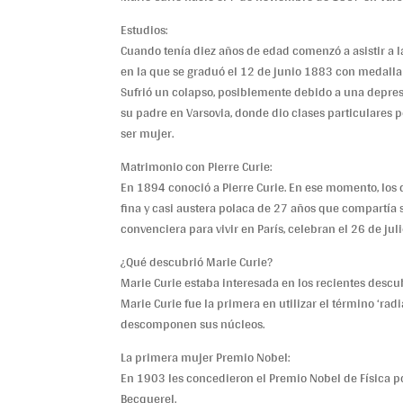
Estudios:
Cuando tenía diez años de edad comenzó a asistir a la
en la que se graduó el 12 de junio 1883 con medalla 
Sufrió un colapso, posiblemente debido a una depresi
su padre en Varsovia, donde dio clases particulares 
ser mujer.
Matrimonio con Pierre Curie:
En 1894 conoció a Pierre Curie. En ese momento, lo
fina y casi austera polaca de 27 años que compartía s
convenciera para vivir en París, celebran el 26 de ju
¿Qué descubrió Marie Curie?
Marie Curie estaba interesada en los recientes descu
Marie Curie fue la primera en utilizar el término ‘ra
descomponen sus núcleos.
La primera mujer Premio Nobel:
En 1903 les concedieron el Premio Nobel de Física p
Becquerel.