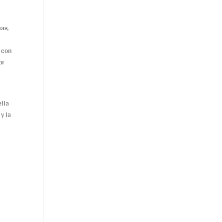
as,
e con
or
lla
y la