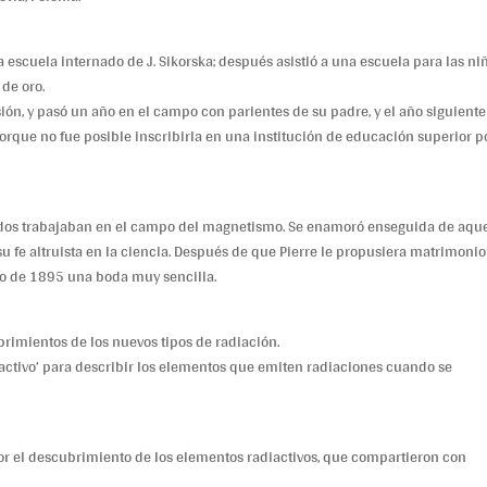
 escuela internado de J. Sikorska; después asistió a una escuela para las niñ
de oro.
ón, y pasó un año en el campo con parientes de su padre, y el año siguient
porque no fue posible inscribirla en una institución de educación superior p
s dos trabajaban en el campo del magnetismo. Se enamoró enseguida de aque
u fe altruista en la ciencia. Después de que Pierre le propusiera matrimonio 
lio de 1895 una boda muy sencilla.
brimientos de los nuevos tipos de radiación.
diactivo’ para describir los elementos que emiten radiaciones cuando se
or el descubrimiento de los elementos radiactivos, que compartieron con