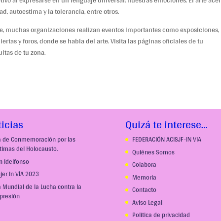
tivo al expresarse en un lenguaje universal: nuestras emociones. El arte ace
ad, autoestima y la tolerancia, entre otros.
te, muchas organizaciones realizan eventos importantes como exposiciones,
biertas y foros, donde se habla del arte. Visita las páginas oficiales de tu
itas de tu zona.
icias
Quizá te interese…
a de Conmemoración por las
FEDERACIÓN ACISJF-IN VIA
ctimas del Holocausto.
Quiénes Somos
n Idelfonso
Colabora
jer In VÍA 2023
Memoria
a Mundial de la Lucha contra la
Contacto
presión
Aviso Legal
Política de privacidad