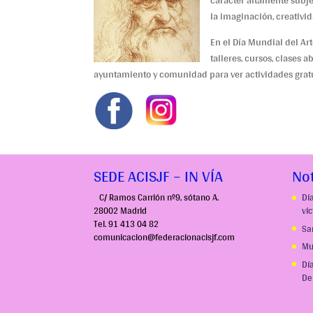
carácter altamente subje
la imaginación, creativid
En el Día Mundial del Ar
talleres, cursos, clases a
ayuntamiento y comunidad para ver actividades gratu
SEDE ACISJF – IN VÍA
Not
C/ Ramos Carrión nº9, sótano A.
Dí
28002 Madrid
ví
Tel. 91 413 04 82
Sa
comunicacion@federacionacisjf.com
Mu
Dí
De