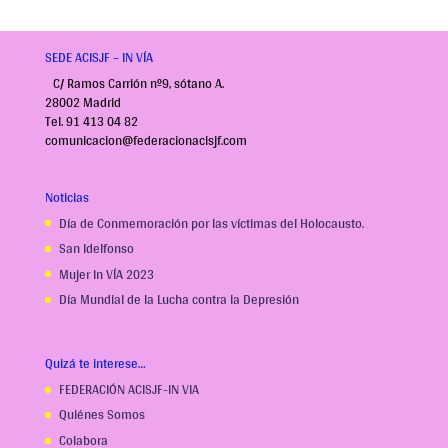
SEDE ACISJF – IN VÍA
C/ Ramos Carrión nº9, sótano A.
28002 Madrid
Tel. 91 413 04 82
comunicacion@federacionacisjf.com
Noticias
Día de Conmemoración por las víctimas del Holocausto.
San Idelfonso
Mujer In VÍA 2023
Día Mundial de la Lucha contra la Depresión
Quizá te interese…
FEDERACIÓN ACISJF-IN VIA
Quiénes Somos
Colabora