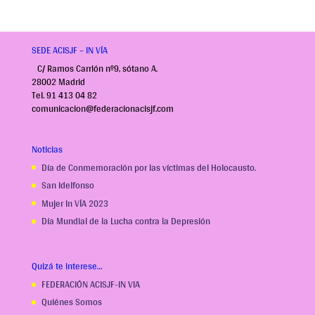
SEDE ACISJF – IN VÍA
C/ Ramos Carrión nº9, sótano A.
28002 Madrid
Tel. 91 413 04 82
comunicacion@federacionacisjf.com
Noticias
Día de Conmemoración por las víctimas del Holocausto.
San Idelfonso
Mujer In VÍA 2023
Día Mundial de la Lucha contra la Depresión
Quizá te interese…
FEDERACIÓN ACISJF-IN VIA
Quiénes Somos